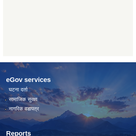
betwoon
anyxxxtube.net
betwild
hdasianporns.net
cratosroyalbet
lunadark.org
pashagaming
freeadultwpthemes.com
eGov services
bahis
bahis
siteleri
siteleri
घटना दर्ता
सामाजिक सुरक्षा
नागरिक वडापत्र
Reports