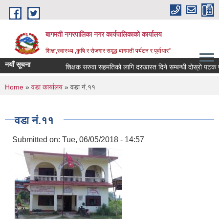
Skip to main content
बागमती नगरपालिका नगर कार्यपालिकाको कार्यालय
शिक्षा,स्वास्थ्य ,कृषि र रोजगार समृद्ध बागमती पर्यटन र पूर्वाधार”
नयाँ सूचना
शिक्षक सरुवा सहमतिको लागि दरखास्त दिने सम्बन्धी दोस्रो पटक 
You are here
Home
»
वडा कार्यालय
» वडा नं.११
वडा नं.११
Submitted on:
Tue, 06/05/2018 - 14:57
BAGMATI MUNICIPALITY PROFILE, सहकारी संस्थाहरु,अन्य.