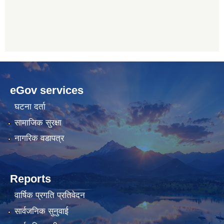
betwoon
anyxxxtube.net
betwild
hdasianporns.net
cratosroyalbet
lunadark.org
pashagaming
freeadultwpthemes.com
eGov services
bahis
bahis
siteleri
siteleri
घटना दर्ता
सामाजिक सुरक्षा
नागरिक वडापत्र
Reports
वार्षिक प्रगति प्रतिवेदन
सार्वजनिक सुनुवाई