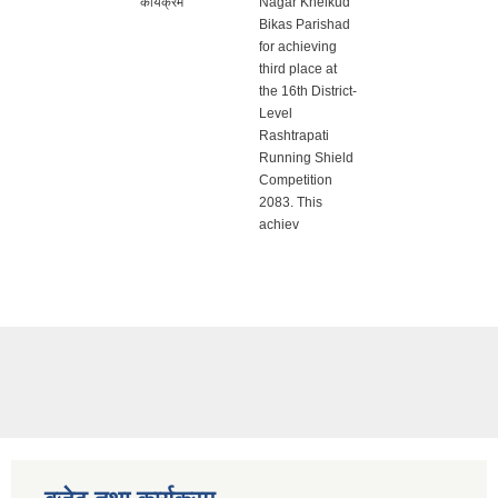
कार्यक्रम
Nagar Khelkud
Bikas Parishad
for achieving
third place at
the 16th District-
Level
Rashtrapati
Running Shield
Competition
2083. This
achiev