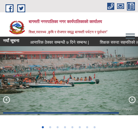
Skip to main content
बागमती नगरपालिका नगर कार्यपालिकाको कार्यालय
शिक्षा,स्वास्थ्य ,कृषि र रोजगार समृद्ध बागमती पर्यटन र पूर्वाधार”
नयाँ सूचना
आन्तरिक ठेक्का सम्बन्धी ७ दिने सम्बन्ध |
शिक्षक सरुवा सहमति
Construction of Municipal Park with Resort (Working -Under
हरिहरक्षेत्र
कर्मैया स्वास्थ्य चौकी
Boating in Bagmati Fishry Pond
Construction)
BAGMATI MUNICIPALITY PROFILE, सहकारी संस्थाहरु,अन्य.