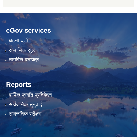
betwoon
anyxxxtube.net
betwild
hdasianporns.net
cratosroyalbet
lunadark.org
pashagaming
freeadultwpthemes.com
eGov services
bahis
bahis
siteleri
siteleri
घटना दर्ता
सामाजिक सुरक्षा
नागरिक वडापत्र
Reports
वार्षिक प्रगति प्रतिवेदन
सार्वजनिक सुनुवाई
सार्वजनिक परीक्षण