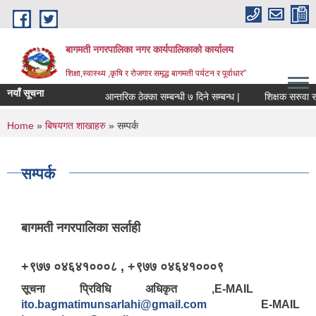
Skip to main content
बागमती नगरपालिका नगर कार्यपालिकाको कार्यालय
शिक्षा,स्वास्थ्य ,कृषि र रोजगार समृद्ध बागमती पर्यटन र पूर्वाधार”
नयाँ सूचना
आन्तरिक ठेक्का सम्बन्धी ७ दिने सम्बन्ध |
शिक्ष
You are here
Home
»
बिषयगत शाखाहरु
» सम्पर्क
सम्पर्क
बागमती नगरपालिका सर्लाही
+९७७ ०४६४१०००८ , +९७७ ०४६४१०००९
सूचना प्रिविधि अधिकृत ,E-MAI
BAGMATI MUNICIPALITY PROFILE, सहकारी संस्थाहरु,अन्य.
ito.bagmatimunsarlahi@gmail.com
E-MAIL 