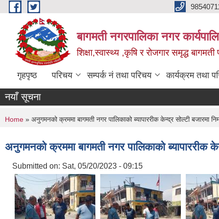
Skip to main content
9854071
बागमती नगरपालिका नगर कार्यपालि
शिक्षा,स्वास्थ्य ,कृषि र रोजगार समृद्ध बागमती प
गृहपृष्ठ
परिचय
सम्पर्क नं तथा परिचय
कार्यक्रम तथा प
नयाँ सूचना
You are here
Home
» अनुगमनको क्रममा बागमती नगर पालिकाको ब्यापाररीक केन्द्र सोल्टी बजारमा निमार्
अनुगमनको क्रममा बागमती नगर पालिकाको ब्यापाररीक केन्द्
Submitted on:
Sat, 05/20/2023 - 09:15