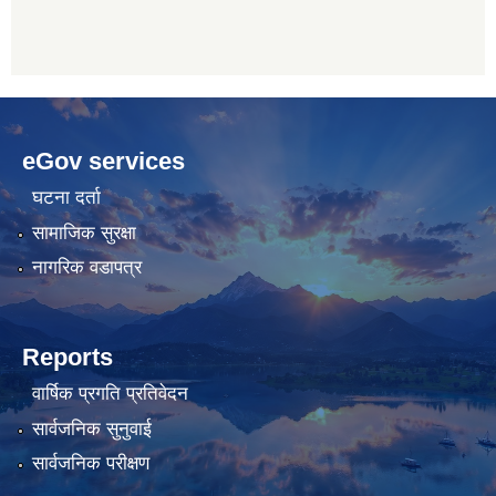
betwoon
anyxxxtube.net
betwild
hdasianporns.net
cratosroyalbet
lunadark.org
pashagaming
freeadultwpthemes.com
eGov services
bahis
bahis
siteleri
siteleri
घटना दर्ता
सामाजिक सुरक्षा
नागरिक वडापत्र
Reports
वार्षिक प्रगति प्रतिवेदन
सार्वजनिक सुनुवाई
सार्वजनिक परीक्षण