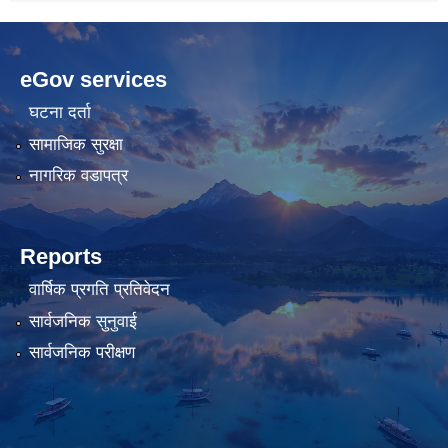
betwild
hdasianporns.net
cratosroyalbet
lunadark.org
pashagaming
freeadultwpthemes.com
eGov services
bahis
bahis
siteleri
siteleri
घटना दर्ता
सामाजिक सुरक्षा
नागरिक वडापत्र
Reports
वार्षिक प्रगति प्रतिवेदन
सार्वजनिक सुनुवाई
सार्वजनिक परीक्षण