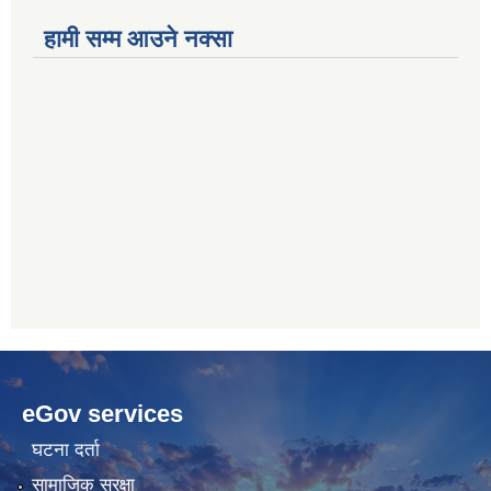
हामी सम्म आउने नक्सा
betwoon
anyxxxtube.net
betwild
hdasianporns.net
cratosroyalbet
lunadark.org
pashagaming
freeadultwpthemes.com
eGov services
bahis
bahis
siteleri
siteleri
घटना दर्ता
सामाजिक सुरक्षा