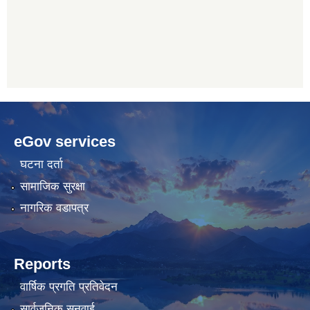
betwoon
anyxxxtube.net
betwild
hdasianporns.net
cratosroyalbet
lunadark.org
pashagaming
freeadultwpthemes.com
eGov services
bahis
bahis
siteleri
siteleri
घटना दर्ता
सामाजिक सुरक्षा
नागरिक वडापत्र
Reports
वार्षिक प्रगति प्रतिवेदन
सार्वजनिक सुनुवाई