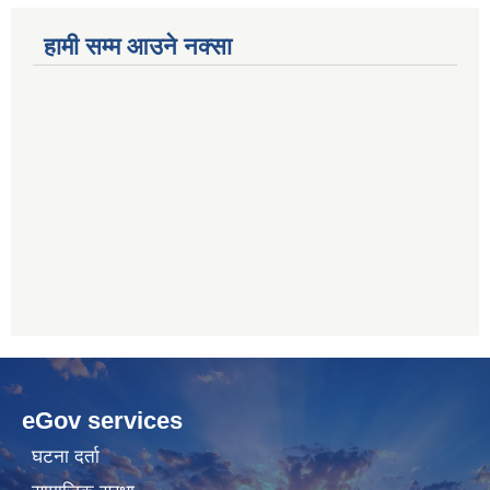
हामी सम्म आउने नक्सा
betwoon
anyxxxtube.net
betwild
hdasianporns.net
cratosroyalbet
lunadark.org
pashagaming
freeadultwpthemes.com
eGov services
bahis
bahis
siteleri
siteleri
घटना दर्ता