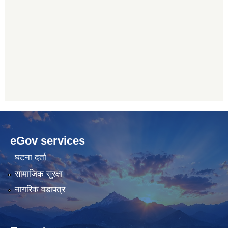
betwoon
anyxxxtube.net
betwild
hdasianporns.net
cratosroyalbet
lunadark.org
pashagaming
freeadultwpthemes.com
eGov services
bahis
bahis
siteleri
siteleri
घटना दर्ता
सामाजिक सुरक्षा
नागरिक वडापत्र