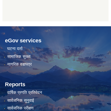
betwoon
anyxxxtube.net
betwild
hdasianporns.net
cratosroyalbet
lunadark.org
pashagaming
freeadultwpthemes.com
eGov services
bahis
bahis
siteleri
siteleri
घटना दर्ता
सामाजिक सुरक्षा
नागरिक वडापत्र
Reports
वार्षिक प्रगति प्रतिवेदन
सार्वजनिक सुनुवाई
सार्वजनिक परीक्षण