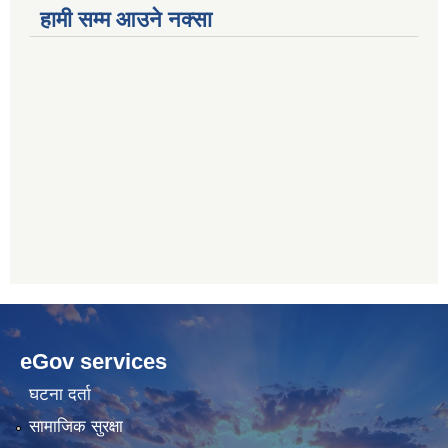
हामी सम्म आउने नक्सा
betwoon
anyxxxtube.net
betwild
hdasianporns.net
cratosroyalbet
lunadark.org
pashagaming
freeadultwpthemes.com
eGov services
bahis
bahis
siteleri
siteleri
घटना दर्ता
सामाजिक सुरक्षा