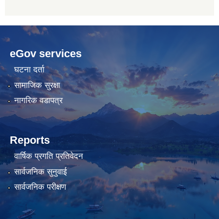
betwoon
anyxxxtube.net
betwild
hdasianporns.net
cratosroyalbet
lunadark.org
pashagaming
freeadultwpthemes.com
eGov services
bahis
bahis
siteleri
siteleri
घटना दर्ता
सामाजिक सुरक्षा
नागरिक वडापत्र
Reports
वार्षिक प्रगति प्रतिवेदन
सार्वजनिक सुनुवाई
सार्वजनिक परीक्षण