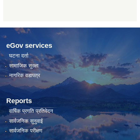
betwoon
anyxxxtube.net
betwild
hdasianporns.net
cratosroyalbet
lunadark.org
pashagaming
freeadultwpthemes.com
eGov services
bahis
bahis
siteleri
siteleri
घटना दर्ता
सामाजिक सुरक्षा
नागरिक वडापत्र
Reports
वार्षिक प्रगति प्रतिवेदन
सार्वजनिक सुनुवाई
सार्वजनिक परीक्षण