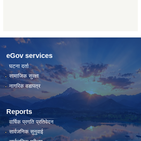
betwoon
anyxxxtube.net
betwild
hdasianporns.net
cratosroyalbet
lunadark.org
pashagaming
freeadultwpthemes.com
eGov services
bahis
bahis
siteleri
siteleri
घटना दर्ता
सामाजिक सुरक्षा
नागरिक वडापत्र
Reports
वार्षिक प्रगति प्रतिवेदन
सार्वजनिक सुनुवाई