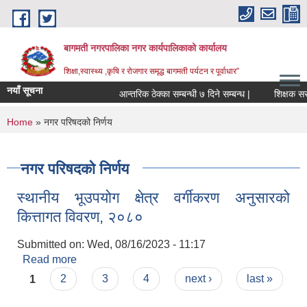
Skip to main content
बागमती नगरपालिका नगर कार्यपालिकाको कार्यालय
शिक्षा,स्वास्थ्य ,कृषि र रोजगार समृद्ध बागमती पर्यटन र पूर्वाधार”
नयाँ सूचना
आन्तरिक ठेक्का सम्बन्धी ७ दिने सम्बन्ध |
You are here
Home
» नगर परिषदको निर्णय
नगर परिषदको निर्णय
स्थानीय भूउपयोग क्षेत्र वर्गीकरण अनुसारको
कित्तागत विवरण, २०८०
Submitted on:
Wed, 08/16/2023 - 11:17
Read more
about स्थानीय भूउपयोग क्षेत्र वर्गीकरण अनुसारको
Pages
कित्तागत विवरण, २०८०
1
2
3
4
next ›
last »
BAGMATI MUNICIPALITY PROFILE, सहकारी संस्थाहरु,अन्य.