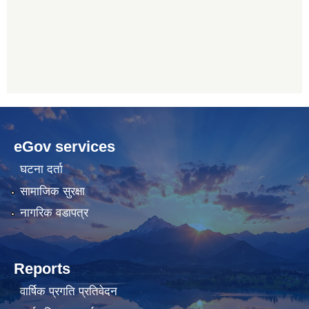
betwoon
anyxxxtube.net
betwild
hdasianporns.net
cratosroyalbet
lunadark.org
pashagaming
freeadultwpthemes.com
eGov services
bahis
bahis
siteleri
siteleri
घटना दर्ता
सामाजिक सुरक्षा
नागरिक वडापत्र
Reports
वार्षिक प्रगति प्रतिवेदन