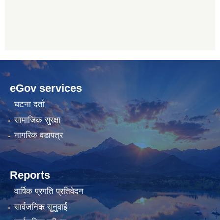
betwoon
anyxxxtube.net
betwild
hdasianporns.net
cratosroyalbet
lunadark.org
pashagaming
freeadultwpthemes.com
eGov services
bahis
bahis
siteleri
siteleri
घटना दर्ता
सामाजिक सुरक्षा
नागरिक वडापत्र
Reports
वार्षिक प्रगति प्रतिवेदन
सार्वजनिक सुनुवाई