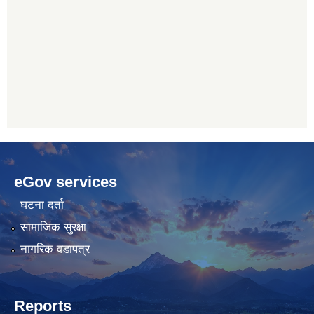
betwoon
anyxxxtube.net
betwild
hdasianporns.net
cratosroyalbet
lunadark.org
pashagaming
freeadultwpthemes.com
eGov services
bahis
bahis
siteleri
siteleri
घटना दर्ता
सामाजिक सुरक्षा
नागरिक वडापत्र
Reports