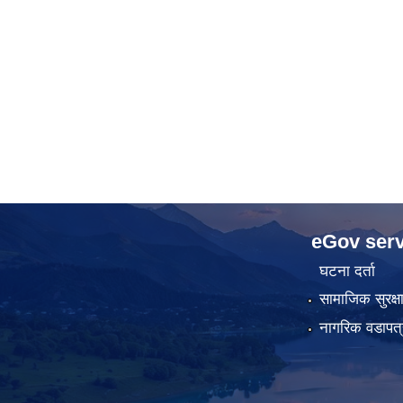
eGov serv
घटना दर्ता
सामाजिक सुरक्ष
नागरिक वडापत्