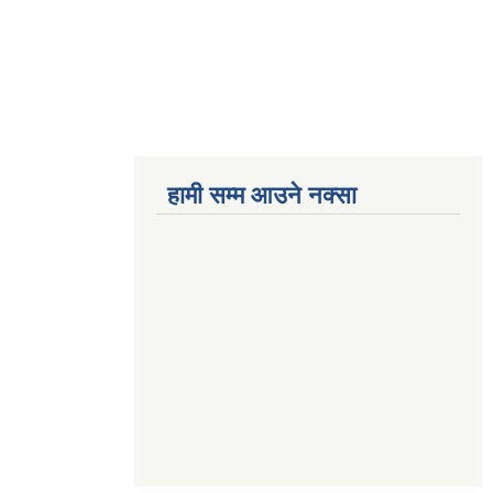
हामी सम्म आउने नक्सा
betwoon
anyxxxtube.net