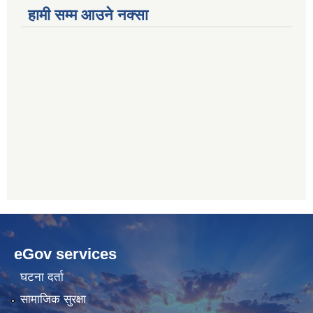
हामी सम्म आउने नक्सा
betwoon
anyxxxtube.net
betwild
hdasianporns.net
cratosroyalbet
lunadark.org
pashagaming
freeadultwpthemes.com
eGov services
bahis
bahis
siteleri
siteleri
घटना दर्ता
सामाजिक सुरक्षा