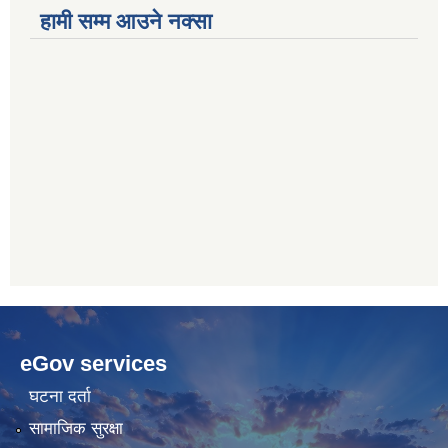
हामी सम्म आउने नक्सा
betwoon
anyxxxtube.net
betwild
hdasianporns.net
cratosroyalbet
lunadark.org
pashagaming
freeadultwpthemes.com
eGov services
bahis
bahis
siteleri
siteleri
घटना दर्ता
सामाजिक सुरक्षा