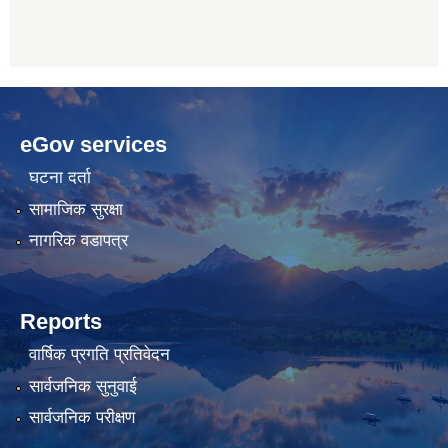
betwoon
anyxxxtube.net
betwild
hdasianporns.net
cratosroyalbet
lunadark.org
pashagaming
freeadultwpthemes.com
eGov services
bahis
bahis
siteleri
siteleri
घटना दर्ता
सामाजिक सुरक्षा
नागरिक वडापत्र
Reports
वार्षिक प्रगति प्रतिवेदन
सार्वजनिक सुनुवाई
सार्वजनिक परीक्षण