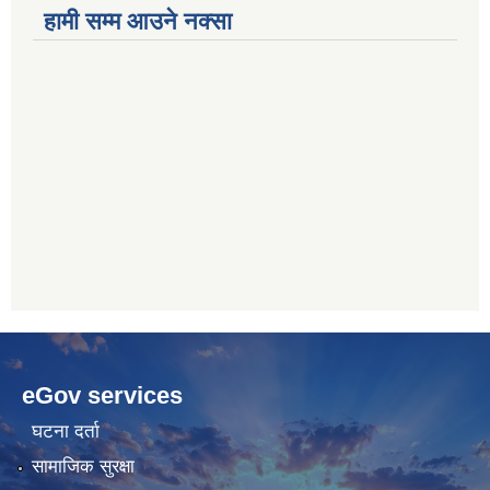
हामी सम्म आउने नक्सा
betwoon
anyxxxtube.net
betwild
hdasianporns.net
cratosroyalbet
lunadark.org
pashagaming
freeadultwpthemes.com
eGov services
bahis
bahis
siteleri
siteleri
घटना दर्ता
सामाजिक सुरक्षा