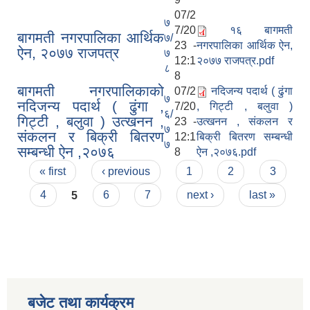
07/2
७
7/20
१६ बागमती
बागमती नगरपालिका आर्थिक
७/
23 -
नगरपालिका आर्थिक ऐन,
ऐन, २०७७ राजपत्र
७
12:1
२०७७ राजपत्र.pdf
८
8
बागमती नगरपालिकाको
07/2
नदिजन्य पदार्थ ( ढुंगा
७
नदिजन्य पदार्थ ( ढुंगा ,
7/20
, गिट्टी , बलुवा )
६/
गिट्टी , बलुवा ) उत्खनन ,
23 -
उत्खनन , संकलन र
७
संकलन र बिक्री बितरण
12:1
बिक्री बितरण सम्बन्धी
७
सम्बन्धी ऐन ,२०७६
8
ऐन ,२०७६.pdf
Pages
« first
‹ previous
1
2
3
4
5
6
7
next ›
last »
बजेट तथा कार्यक्रम