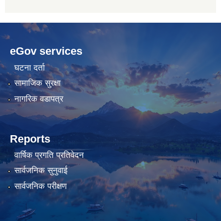
betwoon
anyxxxtube.net
betwild
hdasianporns.net
cratosroyalbet
lunadark.org
pashagaming
freeadultwpthemes.com
eGov services
bahis
bahis
siteleri
siteleri
घटना दर्ता
सामाजिक सुरक्षा
नागरिक वडापत्र
Reports
वार्षिक प्रगति प्रतिवेदन
सार्वजनिक सुनुवाई
सार्वजनिक परीक्षण