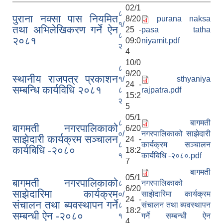
02/1
८
पुराना नक्सा पास नियमित
8/20
purana naksa
१/
तथा अभिलेखिकरण गर्ने ऐन
25 -
pasa tatha
८
२०८१
09:0
niyamit.pdf
२
4
10/0
८
9/20
स्थानीय राजपत्र प्रकाशन
१/
sthyaniya
24 -
सम्बन्धि कार्यविधि २०८१
८
rajpatra.pdf
15:2
२
5
05/1
८
बागमती
बागमती नगरपालिकाको
6/20
०/
नगरपालिकाको साझेदारी
साझेदारी कार्यक्रम सञ्चालन
24 -
८
कार्यक्रम सञ्चालन
कार्यबिधि -२०८०
18:2
१
कार्यबिधि -२०८०.pdf
7
बागमती
05/1
बागमती नगरपालिकाको
८
नगरपालिकाको
6/20
साझेदारिमा कार्यक्रम
०/
साझेदारिमा कार्यक्रम
24 -
संचालन तथा ब्यवस्थापन गर्ने
८
संचालन तथा ब्यवस्थापन
18:2
सम्बन्धी ऐन -२०८०
१
गर्ने सम्बन्धी ऐन
4