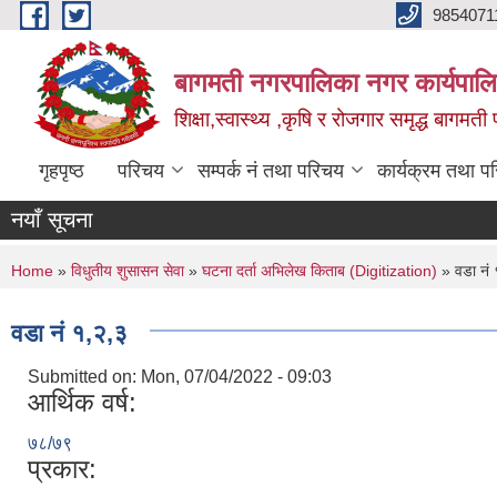
Skip to main content
9854071
बागमती नगरपालिका नगर कार्यपालि
शिक्षा,स्वास्थ्य ,कृषि र रोजगार समृद्ध बागमती प
गृहपृष्ठ
परिचय
सम्पर्क नं तथा परिचय
कार्यक्रम तथा प
नयाँ सूचना
You are here
Home
»
विधुतीय शुसासन सेवा
»
घटना दर्ता अभिलेख किताब (Digitization)
» वडा नं 
वडा नं १,२,३
Submitted on:
Mon, 07/04/2022 - 09:03
आर्थिक वर्ष:
७८/७९
प्रकार: